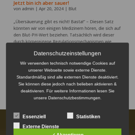
Jetzt bin ich aber sauer!
von
admin
|
Apr 20, 2024
|
Blut
„Übersäuerung gibt es nicht! Basta!“ – Diesen Satz
könnten wir von einigen Medizinern hören, die sich auf
den Blut-PH-Wert beziehen. Tatsächlich wird dieser
durch körpereigene Regulationsmechanismen wie
Phosphate, Eiweiße, Bicarbonat und unsere Atmung...
Datenschutzeinstellungen
Wir verwenden technisch notwendige Cookies auf
unserer Webseite sowie externe Dienste.
SUCHEN
Standardmäßig sind alle externen Dienste deaktiviert.
Sie können diese jedoch nach belieben aktivieren &
Keine Kommentare vorhanden.
deaktivieren. Für weitere Informationen lesen Sie
unsere
Datenschutzbestimmungen.
Essenziell
Statistiken
Externe Dienste
Adresse
✓ Akzeptieren