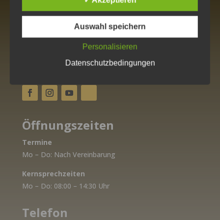
Naturheilpraxis Sandra Probst
Ringstraße 1a
Auswahl speichern
04924 Theisa
Personalisieren
info@heilpraxis-sandraprobst.de
Datenschutzbedingungen
Social Media
Öffnungszeiten
Termine
Mo – Do: Nach Vereinbarung
Kernsprechzeiten
Mo – Do: 08:00 – 14:30 Uhr
Telefon