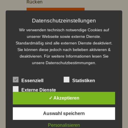
Rücken
RÜCKENSCHMERZEN
Datenschutzeinstellungen
Wir verwenden technisch notwendige Cookies auf
5
3. Schulterschmerzen –
Selbsthilfekurs
unserer Webseite sowie externe Dienste.
für bewegliche Schultern
Standardmäßig sind alle externen Dienste deaktiviert.
Sie können diese jedoch nach belieben aktivieren &
SCHULTERSCHMERZEN
deaktivieren. Für weitere Informationen lesen Sie
unsere
Datenschutzbestimmungen.
5
4. Heilungstrancen –
zur Regulation
von Körper und Nervensystem
Essenziell
Statistiken
Externe Dienste
HEILUNGSTRANCEN
✓ Akzeptieren
5
Auswahl speichern
5. Gesamtes Selbsthilfeprogramm –
Alle Kurse und Heilungstrancen im
Personalisieren
Überblick