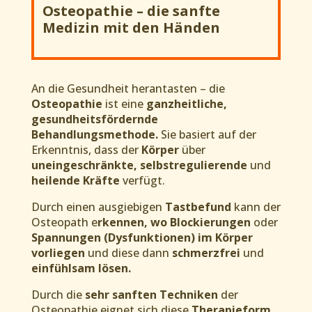
Osteopathie
–
die sanfte
Medizin mit den Händen
An die Gesundheit herantasten – die
Osteopathie
ist eine
ganzheitliche,
gesundheitsfördernde
Behandlungsmethode.
Sie basiert auf der
Erkenntnis, dass der
Körper
über
uneingeschränkte, selbstregulierende
und
heilende Kräfte
verfügt.
Durch einen ausgiebigen
Tastbefund
kann der
Osteopath e
rkennen, wo Blockierungen
oder
Spannungen (Dysfunktionen) im Körper
vorliegen
und diese dann
schmerzfrei
und
einfühlsam lösen.
Durch die
sehr sanften Techniken
der
Osteopathie eignet sich diese
Therapieform