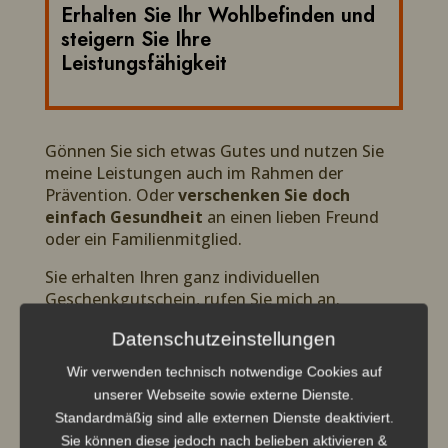
Erhalten Sie Ihr Wohlbefinden und
steigern Sie Ihre
Leistungsfähigkeit
Gönnen Sie sich etwas Gutes und nutzen Sie
meine Leistungen auch im Rahmen der
Prävention. Oder
verschenken Sie doch
einfach Gesundheit
an einen lieben Freund
oder ein Familienmitglied.
Sie erhalten Ihren ganz individuellen
Geschenkgutschein, rufen Sie mich an.
Datenschutzeinstellungen

Breussmassage →
zum Geschenktipp
Wir verwenden technisch notwendige Cookies auf

Craniosakralmassage →
zum
unserer Webseite sowie externe Dienste.
Geschenktipp
Standardmäßig sind alle externen Dienste deaktiviert.

Kundalini-Reiki →
zum Geschenktipp
Sie können diese jedoch nach belieben aktivieren &