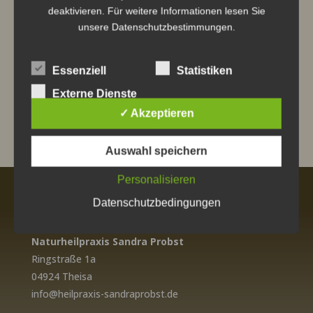
deaktivieren. Für weitere Informationen lesen Sie

Antirauchtherapie →
zum Geschenktipp
unsere
Datenschutzbestimmungen.

Energetische Wirbelsäulenbegradigung
→
zum Geschenktipp
Essenziell
Statistiken

Fit für den Wettkampf – ein Geschenk
Externe Dienste
für Sportler →
zum Geschenktipp
✓ Akzeptieren
Auswahl speichern
Personalisieren
Datenschutzbedingungen
Adresse
Naturheilpraxis Sandra Probst
Ringstraße 1a
04924 Theisa
info@heilpraxis-sandraprobst.de