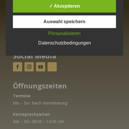
✓ Akzeptieren
Adresse
Naturheilpraxis Sandra Probst
Auswahl speichern
Ringstraße 1a
04924 Theisa
Personalisieren
info@heilpraxis-sandraprobst.de
Datenschutzbedingungen
Social Media
Öffnungszeiten
Termine
Mo – Do: Nach Vereinbarung
Kernsprechzeiten
Mo – Do: 08:00 – 14:30 Uhr