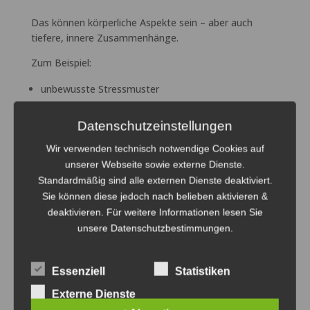
Das können körperliche Aspekte sein – aber auch
tiefere, innere Zusammenhänge.
Zum Beispiel:
unbewusste Stressmuster
innere Anspannung
emotionale Belastungen
Datenschutzeinstellungen
unbewusste Strategien des Körpers
Wir verwenden technisch notwendige Cookies auf
unserer Webseite sowie externe Dienste.
Manche Beschwerden erfüllen sogar eine Funktion.
Standardmäßig sind alle externen Dienste deaktiviert.
Zum Beispiel:
Sie können diese jedoch nach belieben aktivieren &
deaktivieren. Für weitere Informationen lesen Sie
Rückzug ermöglichen
unsere
Datenschutzbestimmungen.
Überforderung begrenzen
Grenzen setzen
Essenziell
Statistiken
Das bedeutet nicht, dass „alles nur psychisch ist“.
Externe Dienste