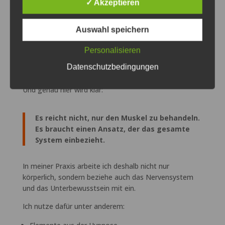
✓ Akzeptieren
Es bedeutet, dass Körper und inneres
Erleben zusammenarbeiten.
Auswahl speichern
Und genau das wird in vielen Ansätzen nicht
Personalisieren
ausreichend berücksichtigt.
Datenschutzbedingungen
Tiefergehende Selbstregulation
Und genau hier wird klar:
Es reicht nicht, nur den Muskel zu behandeln.
Es braucht einen Ansatz, der das gesamte
System einbezieht.
In meiner Praxis arbeite ich deshalb nicht nur
körperlich, sondern beziehe auch das Nervensystem
und das Unterbewusstsein mit ein.
Ich nutze dafür unter anderem: